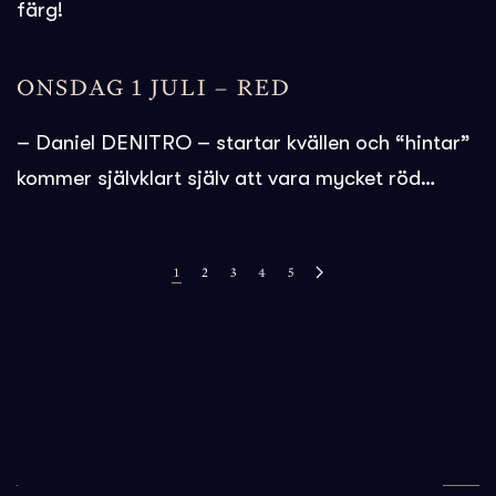
färg!
ONSDAG 1 JULI – RED
– Daniel DENITRO – startar kvällen och “hintar”
kommer självklart själv att vara mycket röd…
1
2
3
4
5