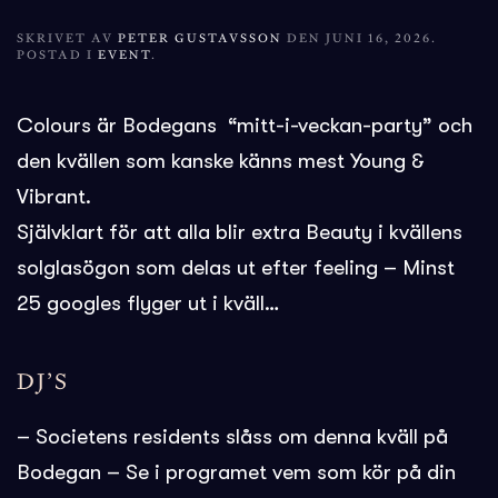
SKRIVET AV
PETER GUSTAVSSON
DEN
JUNI 16, 2026
.
POSTAD I
EVENT
.
Colours
är Bodegans “mitt-i-veckan-party” och
den kvällen som kanske känns mest Young &
Vibrant.
Självklart för att alla blir extra Beauty i kvällens
solglasögon som delas ut efter feeling – Minst
25 googles flyger ut i kväll…
DJ’S
– Societens residents slåss om denna kväll på
Bodegan – Se i programet vem som kör på din