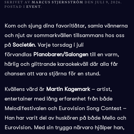
SKRIVET AV
MARCUS STJERNSTRÖM
DEN
JULI 9, 2026
.
POSTAD I
EVENT
.
Kom och sjung dina favoritlåtar, samla vännerna
och njut av sommarkvällen tillsammans hos oss
på
Societén
. Varje torsdag i juli
förvandlas
Pianobaren/Salongen
till en varm,
härlig och glittrande karaokekväll där alla får
chansen att vara stjärna för en stund.
Kvällens värd är
Martin Kagemark
– artist,
entertainer med lång erfarenhet från både
Melodifestivalen och Eurovision Song Contest –
Han har varit del av huskören på både Mello och
Eurovision. Med sin trygga närvaro hjälper han,