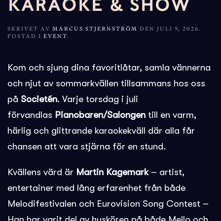
KARAOKE & SHOW
SKRIVET AV
MARCUS STJERNSTRÖM
DEN
JULI 9, 2026
.
POSTAD I
EVENT
.
Kom och sjung dina favoritlåtar, samla vännerna
och njut av sommarkvällen tillsammans hos oss
på
Societén
. Varje torsdag i juli
förvandlas
Pianobaren/Salongen
till en varm,
härlig och glittrande karaokekväll där alla får
chansen att vara stjärna för en stund.
Kvällens värd är
Martin Kagemark
– artist,
entertainer med lång erfarenhet från både
Melodifestivalen och Eurovision Song Contest –
Han har varit del av huskören på både Mello och