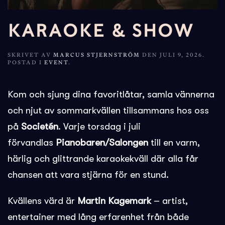
KARAOKE & SHOW
SKRIVET AV
MARCUS STJERNSTRÖM
DEN
JULI 9, 2026
.
POSTAD I
EVENT
.
Kom och sjung dina favoritlåtar, samla vännerna
och njut av sommarkvällen tillsammans hos oss
på
Societén
. Varje torsdag i juli
förvandlas
Pianobaren/Salongen
till en varm,
härlig och glittrande karaokekväll där alla får
chansen att vara stjärna för en stund.
Kvällens värd är
Martin Kagemark
– artist,
entertainer med lång erfarenhet från både