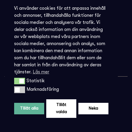
Vi använder cookies för att anpassa innehåll
KONTAKTA OSS:
och annonser, tillhandahålla funktioner för
sociala medier och analysera vår trafik. Vi
T. 0340-67 65 00
delar också information om din användning
av vår webbplats med våra partners inom
E.
info@societen.se
sociala medier, annonsering och analys, som
Societén Varberg,
kan kombinera den med annan information
Strandgatan 4 A
som du har tillhandahållit dem eller som de
har samlat in från din användning av deras
432 21
Varberg
tjänster.
Läs mer
Statistik
Statistik
BOKA BORD
Marknadsföring
Marknadsföring
ÖPPETTIDER
Tillåt
Tillåt alla
Neka
BILJETTINFORMATION
valda
KVARGLÖMT