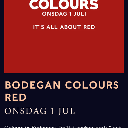
BODEGAN COLOURS
RED
ONSDAG 1 JUL
Colours
är Bodegans “mitt-i-veckan-party” och