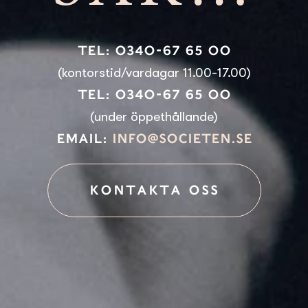
Tel: 0340-67 65 00
(kontorstid/vardagar 11.00-17.00)
Tel: 0340-67 65 00
(under öppethållande)
Email:
info@societen.se
KONTAKTA OSS