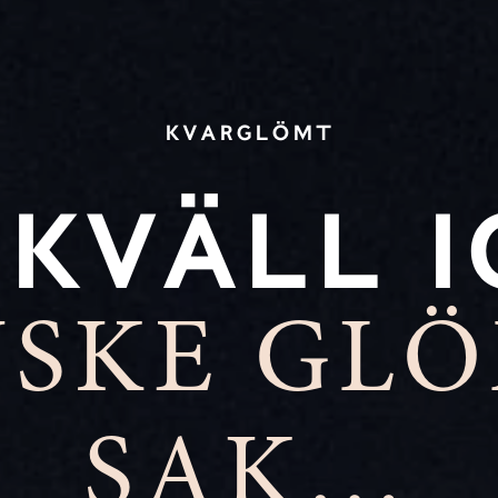
KVARGLÖMT
 KVÄLL I
SKE GL
SAK…