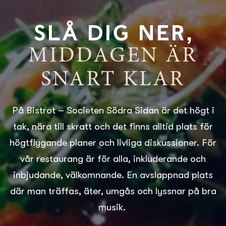
SLÅ DIG NER,
MIDDAGEN ÄR
SNART KLAR
På Bistrot – Societen Södra Sidan är det högt i
tak, nära till skratt och det finns alltid plats för
högtflygande planer och livliga diskussioner. För
vår restaurang är för alla, inkluderande och
inbjudande, välkomnande. En avslappnad plats
där man träffas, äter, umgås och lyssnar på bra
musik.