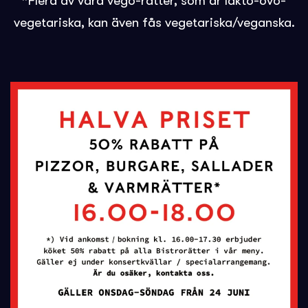
*Flera av våra vego-rätter, som är lakto-ovo-
vegetariska, kan även fås vegetariska/veganska.