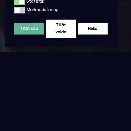
Statistik
Statistik
Marknadsföring
Marknadsföring
Tillåt
Tillåt alla
Neka
valda
V
I
L
L
K
O
R
A
V
S
E
E
N
D
E
B
I
L
J
E
T
T
K
Ö
P
Nedan avser evenemang gjorda av Societen Nöje
& Restaurang AB och biljetter sålda genom VIP-
Monkey eller annat biljettföretag.