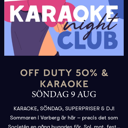
OFF DUTY 50% &
KARAOKE
SÖNDAG 9 AUG
KARAOKE, SÖNDAG, SUPERPRISER & DJ!
Sommaren i Varberg är här – precis det som
Societén en gång byggdes för. Sol, mat, fest…