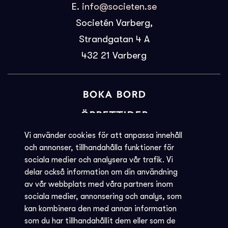
E.
info@societen.se
Societén Varberg,
Strandgatan 4 A
432 21
Varberg
BOKA BORD
ÖPPETTIDER
BILJETTINFORMATION
Vi använder cookies för att anpassa innehåll
och annonser, tillhandahålla funktioner för
KVARGLÖMT
sociala medier och analysera vår trafik. Vi
delar också information om din användning
Societéns policy
av vår webbplats med våra partners inom
JOBBA MED OSS
sociala medier, annonsering och analys, som
kan kombinera den med annan information
INTEGRITETSPOLICY
som du har tillhandahållit dem eller som de