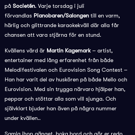
på
Societén
. Varje torsdag i juli
förvandlas
Pianobaren/Salongen
till en varm,
härlig och glittrande karaokekväll där alla får
chansen att vara stjärna för en stund.
Kvällens värd är
Martin Kagemark
– artist,
entertainer med lång erfarenhet från både
Melodifestivalen och Eurovision Song Contest –
Han har varit del av huskören på både Mello och
Eurovision. Med sin trygga närvaro hjälper han,
peppar och stöttar alla som vill sjunga. Och
självklart bjuder han även på några nummer
under kvällen..
Samla ihop gänget, boka bord och gör er redo