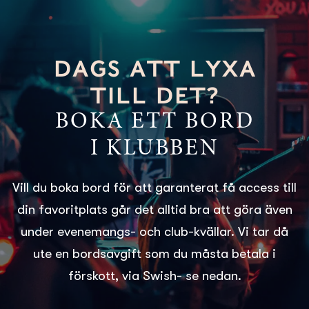
DAGS ATT LYXA
TILL DET?
BOKA ETT BORD
I KLUBBEN
Vill du boka bord för att garanterat få access till
din favoritplats går det alltid bra att göra även
under evenemangs- och club-kvällar. Vi tar då
ute en bordsavgift som du måsta betala i
förskott, via Swish- se nedan.