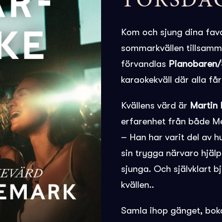
TORSDAG
Kom och sjung dina favo
sommarkvällen tillsam
förvandlas
Pianobaren/
karaokekväll där alla få
Kvällens värd är
Martin
erfarenhet från både Me
– Han har varit del av 
sin trygga närvaro hjälp
sjunga. Och självklart 
kvällen..
Samla ihop gänget, boka 