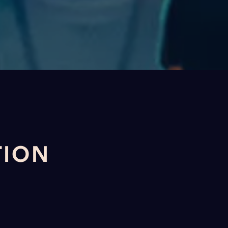
TION
L