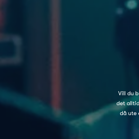
Vill du 
det allt
då ute 