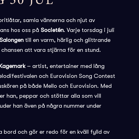
 30 JUL
ritlåtar, samla vännerna och njut av
mans hos oss på
Societén
. Varje torsdag i juli
Salongen
till en varm, härlig och glittrande
r chansen att vara stjärna för en stund.
 Kagemark
– artist, entertainer med lång
lodifestivalen och Eurovision Song Contest
huskören på både Mello och Eurovision. Med
er han, peppar och stöttar alla som vill
bjuder han även på några nummer under
bord och gör er redo för en kväll fylld av