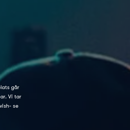
plats går
r. Vi tar
wish- se