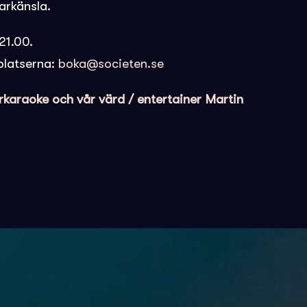
arkänsla.
21.00.
platserna:
boka@societen.se
araoke och vår värd / entertainer Martin