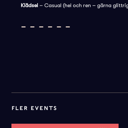
Klädsel
– Casual (hel och ren – gärna glittri
– – – – – –
FLER EVENTS