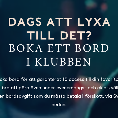
DAGS ATT LYXA
TILL DET?
BOKA ETT BORD
I KLUBBEN
boka bord för att garanterat få access till din favorit
id bra att göra även under evenemangs- och club-kvälla
en bordsavgift som du måsta betala i förskott, via S
nedan.