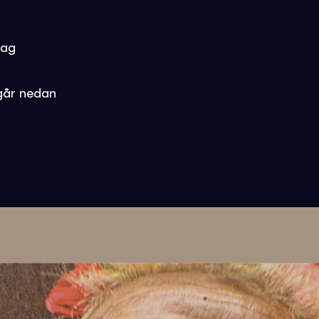
dag
går nedan