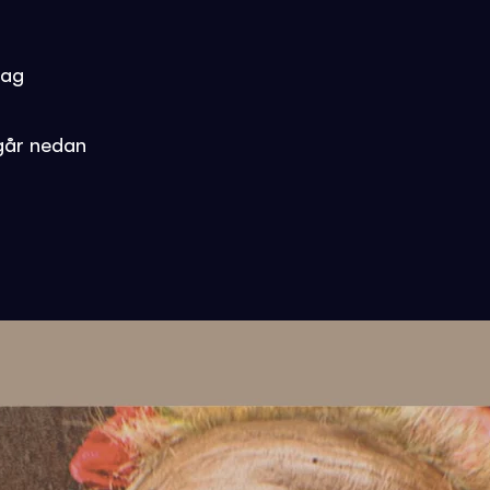
dag
går nedan