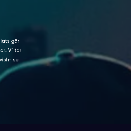
plats går
r. Vi tar
wish- se