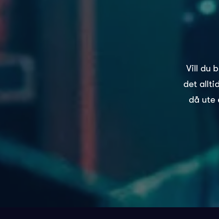
Vill du 
det allt
då ute 