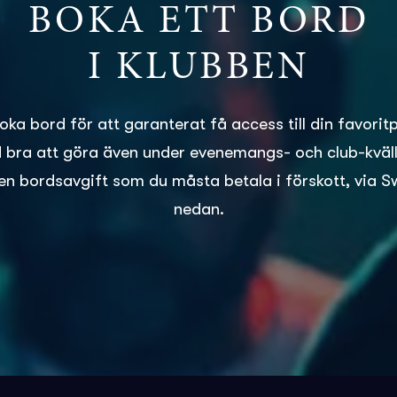
BOKA ETT BORD
I KLUBBEN
boka bord för att garanterat få access till din favorit
id bra att göra även under evenemangs- och club-kvälla
en bordsavgift som du måsta betala i förskott, via S
nedan.