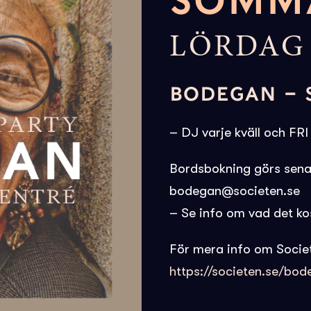
SOMM
LÖRDAG 
BODEGAN – 
– DJ varje kväll och FR
Bordsbokning görs sena
bodegan@societen.se
– Se info om vad det k
För mera info om Socie
https://societen.se/bo