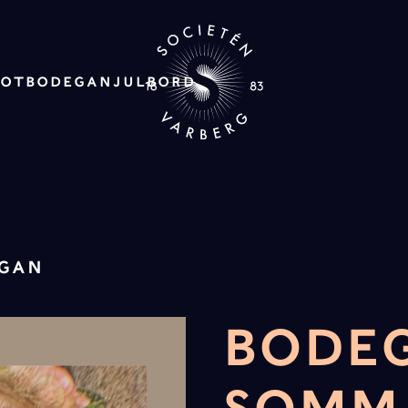
ROT
BODEGAN
JULBORD
EGAN
BODE