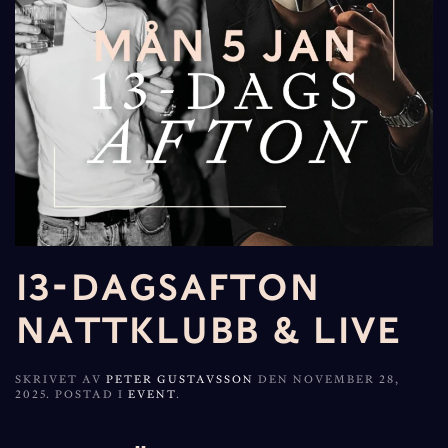
13-DAGSAFTON
NATTKLUBB & LIVE
SKRIVET AV
PETER GUSTAVSSON
DEN
NOVEMBER 28,
2025
. POSTAD I
EVENT
.