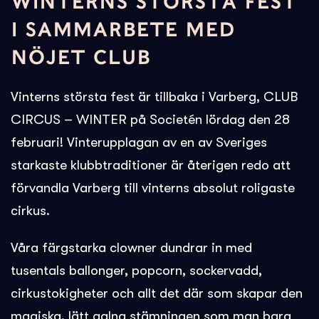
WINTERNS STÖRSTA FEST
I SAMMARBETE MED
NÖJET CLUB
Vinterns största fest är tillbaka i Varberg, CLUB
CIRCUS – WINTER på Societén lördag den 28
februari! Vinterupplagan av en av Sveriges
starkaste klubbtraditioner är återigen redo att
förvandla Varberg till vinterns absolut roligaste
cirkus.
Våra färgstarka clowner dundrar in med
tusentals ballonger, popcorn, sockervadd,
cirkustokigheter och allt det där som skapar den
magiska, lätt galna stämningen som man bara