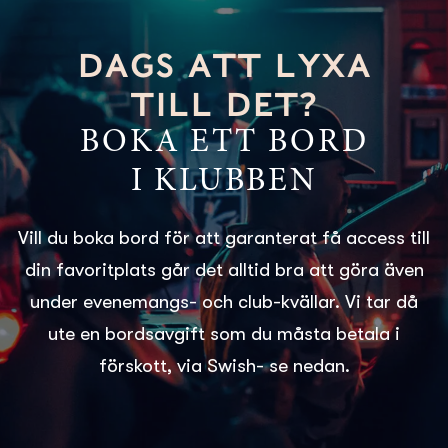
DAGS ATT LYXA
TILL DET?
BOKA ETT BORD
I KLUBBEN
Vill du boka bord för att garanterat få access till
din favoritplats går det alltid bra att göra även
under evenemangs- och club-kvällar. Vi tar då
ute en bordsavgift som du måsta betala i
förskott, via Swish- se nedan.