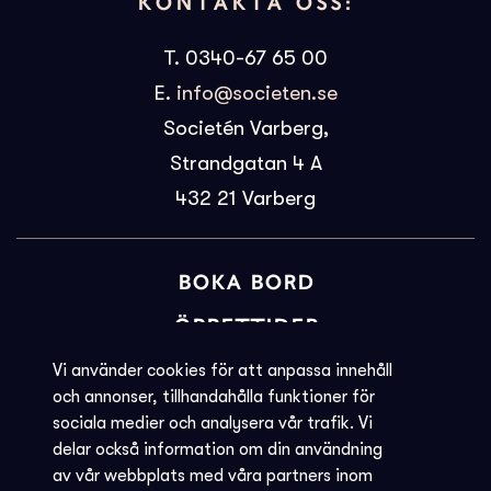
KONTAKTA OSS:
T. 0340-67 65 00
E.
info@societen.se
Societén Varberg,
Strandgatan 4 A
432 21
Varberg
BOKA BORD
ÖPPETTIDER
BILJETTINFORMATION
Vi använder cookies för att anpassa innehåll
och annonser, tillhandahålla funktioner för
KVARGLÖMT
sociala medier och analysera vår trafik. Vi
delar också information om din användning
Societéns policy
av vår webbplats med våra partners inom