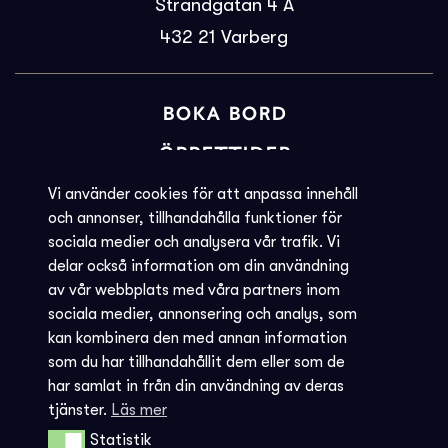
Strandgatan 4 A
432 21
Varberg
BOKA BORD
ÖPPETTIDER
BILJETTINFORMATION
Vi använder cookies för att anpassa innehåll
och annonser, tillhandahålla funktioner för
KVARGLÖMT
sociala medier och analysera vår trafik. Vi
delar också information om din användning
Societéns policy
av vår webbplats med våra partners inom
JOBBA MED OSS
sociala medier, annonsering och analys, som
kan kombinera den med annan information
INTEGRITETSPOLICY
som du har tillhandahållit dem eller som de
har samlat in från din användning av deras
AVBOKNING - REGLER
tjänster.
Läs mer
Statistik
Statistik