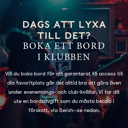
DAGS ATT LYXA
TILL DET?
BOKA ETT BORD
I KLUBBEN
Vill du boka bord för att garanterat få access till
din favoritplats går det alltid bra att göra även
under evenemangs- och club-kvällar. Vi tar då
ute en bordsavgift som du måsta betala i
förskott, via Swish- se nedan.