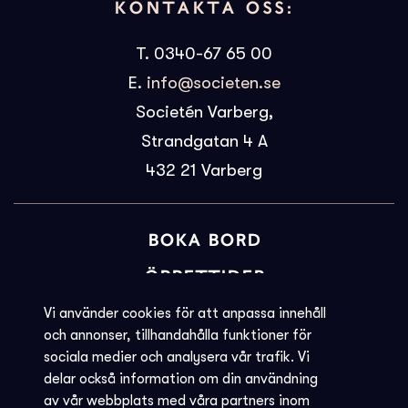
KONTAKTA OSS:
T. 0340-67 65 00
E.
info@societen.se
Societén Varberg,
Strandgatan 4 A
432 21
Varberg
BOKA BORD
ÖPPETTIDER
BILJETTINFORMATION
Vi använder cookies för att anpassa innehåll
och annonser, tillhandahålla funktioner för
KVARGLÖMT
sociala medier och analysera vår trafik. Vi
delar också information om din användning
Societéns policy
av vår webbplats med våra partners inom