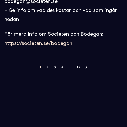
bodegan@societen.se
– Se info om vad det kostar och vad som ingår
nedan
För mera info om Societen och Bodegan:
https://societen.se/bodegan
1
2
3
4
…
15