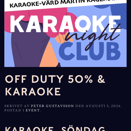
OFF DUTY 50% &
KARAOKE
SKRIVET AV
PETER GUSTAVSSON
DEN
AUGUSTI 5, 2026
.
POSTAD I
EVENT
.
KARAOKE, SÖNDAG,