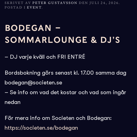
SKRIVET AV
PETER GUSTAVSSON
DEN
JULI 24, 2026
.
POSTAD I
EVENT
.
BODEGAN –
SOMMARLOUNGE & DJ’S
– DJ varje kväll och FRI ENTRÉ
Bordsbokning görs senast kl. 17.00 samma dag
bodegan@societen.se
– Se info om vad det kostar och vad som ingår
nedan
För mera info om Societen och Bodegan:
https://societen.se/bodegan