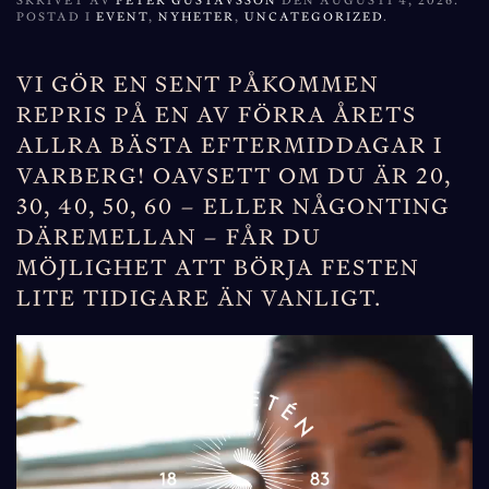
SKRIVET AV
PETER GUSTAVSSON
DEN
AUGUSTI 4, 2026
.
POSTAD I
EVENT
,
NYHETER
,
UNCATEGORIZED
.
VI GÖR EN SENT PÅKOMMEN
REPRIS PÅ EN AV FÖRRA ÅRETS
ALLRA BÄSTA EFTERMIDDAGAR I
VARBERG! OAVSETT OM DU ÄR 20,
30, 40, 50, 60 – ELLER NÅGONTING
DÄREMELLAN – FÅR DU
MÖJLIGHET ATT BÖRJA FESTEN
LITE TIDIGARE ÄN VANLIGT.
Videospelare