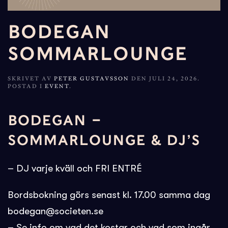
BODEGAN
SOMMARLOUNGE
SKRIVET AV
PETER GUSTAVSSON
DEN
JULI 24, 2026
.
POSTAD I
EVENT
.
BODEGAN –
SOMMARLOUNGE & DJ’S
– DJ varje kväll och FRI ENTRÉ
Bordsbokning görs senast kl. 17.00 samma dag
bodegan@societen.se
– Se info om vad det kostar och vad som ingår