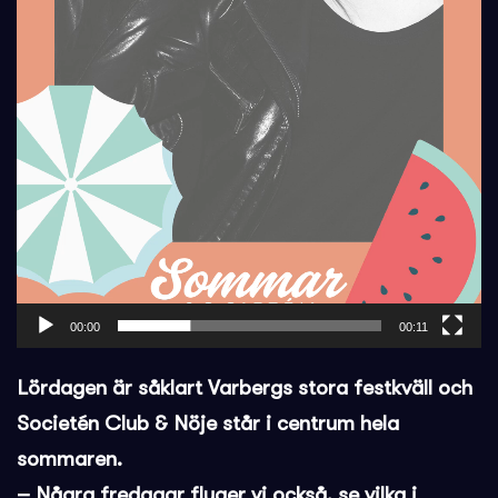
00:00
00:11
Lördagen är såklart Varbergs stora festkväll och
Societén Club & Nöje står i centrum hela
sommaren.
– Några fredagar flyger vi också, se vilka i