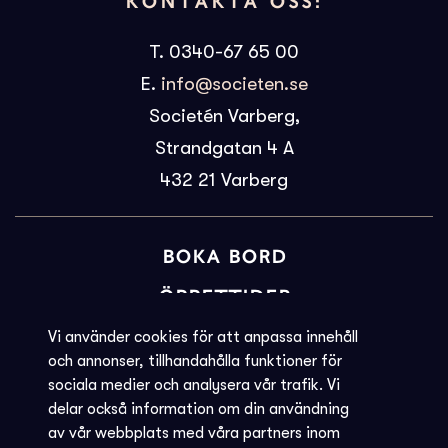
KONTAKTA OSS:
T. 0340-67 65 00
E.
info@societen.se
Societén Varberg,
Strandgatan 4 A
432 21
Varberg
BOKA BORD
ÖPPETTIDER
BILJETTINFORMATION
Vi använder cookies för att anpassa innehåll
och annonser, tillhandahålla funktioner för
KVARGLÖMT
sociala medier och analysera vår trafik. Vi
delar också information om din användning
Societéns policy
av vår webbplats med våra partners inom