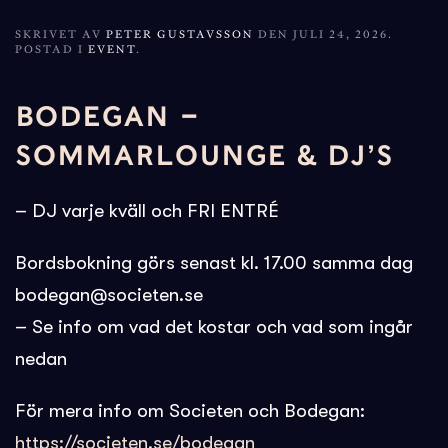
SKRIVET AV
PETER GUSTAVSSON
DEN
JULI 24, 2026
.
POSTAD I
EVENT
.
BODEGAN –
SOMMARLOUNGE & DJ’S
– DJ varje kväll och FRI ENTRÉ
Bordsbokning görs senast kl. 17.00 samma dag
bodegan@societen.se
– Se info om vad det kostar och vad som ingår
nedan
För mera info om Societen och Bodegan:
https://societen.se/bodegan