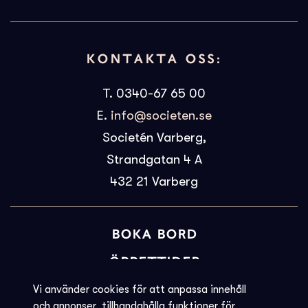
KONTAKTA OSS:
T. 0340-67 65 00
E.
info@societen.se
Societén Varberg,
Strandgatan 4 A
432 21
Varberg
BOKA BORD
ÖPPETTIDER
BILJETTINFORMATION
Vi använder cookies för att anpassa innehåll
och annonser, tillhandahålla funktioner för