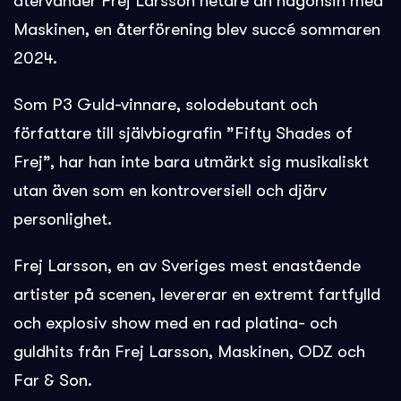
återvänder Frej Larsson hetare än någonsin med
Maskinen, en återförening blev succé sommaren
2024.
Som P3 Guld-vinnare, solodebutant och
författare till självbiografin ”Fifty Shades of
Frej”, har han inte bara utmärkt sig musikaliskt
utan även som en kontroversiell och djärv
personlighet.
Frej Larsson, en av Sveriges mest enastående
artister på scenen, levererar en extremt fartfylld
och explosiv show med en rad platina- och
guldhits från Frej Larsson, Maskinen, ODZ och
Far & Son.