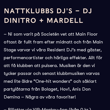
NATTKLUBBS DJ’S – DJ
DINITRO + MARDELL
– Ni som varit på Societén vet att Main Floor
oftast är fullt fram efter midnatt och från Main
Stage varvar vi våra Resident DJ’s med gäster,
performencartister och härliga effekter. Allt för
att få klubben att pulsera. Musiken är den vi
tycker passar och senast klubbmusiken varvas
med lite äldre ”One-hit wonders” och såklart
partylåtarna från Bolaget, Hov1, Anis Don
Demina – Några av våra favoriter!
– Biljetter via VIP-Monkey-App (från 0 kr )