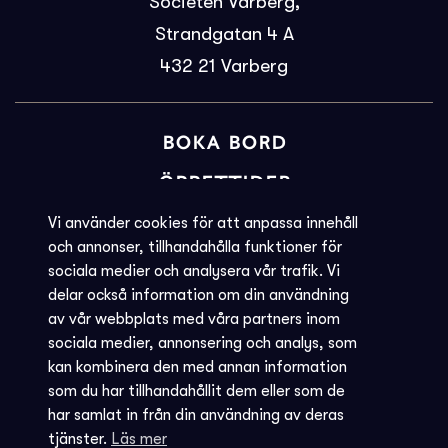
Societén Varberg,
Strandgatan 4 A
432 21
Varberg
BOKA BORD
ÖPPETTIDER
BILJETTINFORMATION
Vi använder cookies för att anpassa innehåll
och annonser, tillhandahålla funktioner för
KVARGLÖMT
sociala medier och analysera vår trafik. Vi
delar också information om din användning
Societéns policy
av vår webbplats med våra partners inom
JOBBA MED OSS
sociala medier, annonsering och analys, som
kan kombinera den med annan information
INTEGRITETSPOLICY
som du har tillhandahållit dem eller som de
har samlat in från din användning av deras
AVBOKNING - REGLER
tjänster.
Läs mer