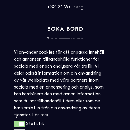
432 21
Varberg
BOKA BORD
ÖPPETTIDER
BILJETTINFORMATION
Vi använder cookies för att anpassa innehåll
och annonser, tillhandahålla funktioner för
KVARGLÖMT
sociala medier och analysera vår trafik. Vi
delar också information om din användning
Societéns policy
av vår webbplats med våra partners inom
JOBBA MED OSS
sociala medier, annonsering och analys, som
kan kombinera den med annan information
INTEGRITETSPOLICY
som du har tillhandahållit dem eller som de
har samlat in från din användning av deras
AVBOKNING - REGLER
tjänster.
Läs mer
Statistik
Statistik