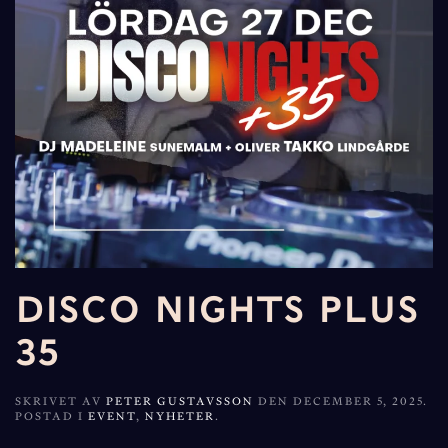
DISCO NIGHTS PLUS
35
SKRIVET AV
PETER GUSTAVSSON
DEN
DECEMBER 5, 2025
.
POSTAD I
EVENT
,
NYHETER
.