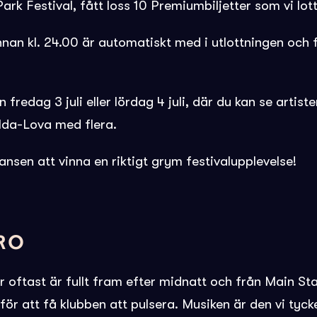
ark Festival, fått loss 10 Premiumbiljetter som vi lott
nnan kl. 24.00 är automatiskt med i utlottningen och
n fredag 3 juli eller lördag 4 juli, där du kan se artis
Ida-Lova med flera.
nsen att vinna en riktigt grym festivalupplevelse!
RO
r oftast är fullt fram efter midnatt och från Main St
t för att få klubben att pulsera. Musiken är den vi ty