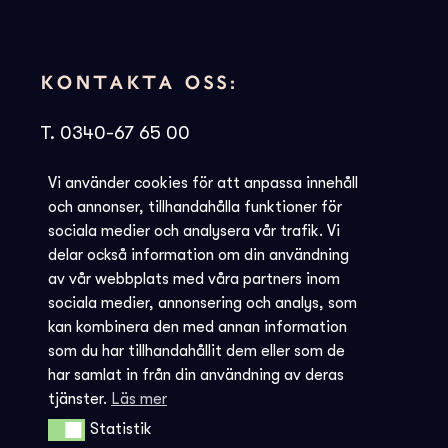
KONTAKTA OSS:
T. 0340-67 65 00
E.
info@societen.se
Vi använder cookies för att anpassa innehåll
Societén Varberg,
och annonser, tillhandahålla funktioner för
Strandgatan 4 A
sociala medier och analysera vår trafik. Vi
delar också information om din användning
432 21
Varberg
av vår webbplats med våra partners inom
sociala medier, annonsering och analys, som
kan kombinera den med annan information
som du har tillhandahållit dem eller som de
har samlat in från din användning av deras
tjänster.
Läs mer
Statistik
Statistik