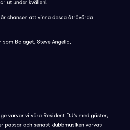
ar ut under kvällen!
 får chansen att vinna dessa åtråvärda
ter som Bolaget, Steve Angello,
age varvar vi våra Resident DJ’s med gäster,
cker passar och senast klubbmusiken varvas