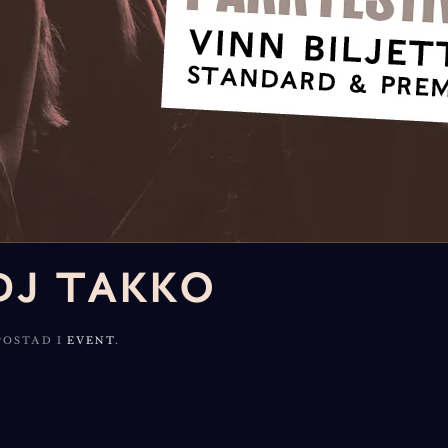
 DJ TAKKO
 POSTAD I
EVENT
.