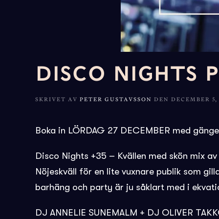
DISCO NIGHTS P
SKRIVET AV
PETER GUSTAVSSON
DEN
DECEMBER 5, 
Boka in LÖRDAG 27 DECEMBER med gänget, plane
Disco Nights +35 – Kvällen med skön mix av
Nöjeskväll för en lite vuxnare publik som gi
barhäng och party är ju såklart med i ekvat
DJ ANNELIE SUNEMALM + DJ OLIVER TAK