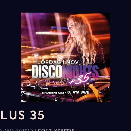
LUS 35
, 2025
. POSTAD I
EVENT
,
NYHETER
.