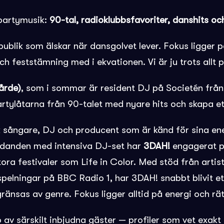
 partymusik:
90-tal, radioklubbsfavoriter, danshits oc
 publik som älskar när dansgolvet lever. Fokus ligger
ch feststämning med i ekvationen. Vi är ju trots allt 
årde)
, som i sommar är resident DJ på Societén från m
rtylåtarna från 90-talet med nyare hits och skapa et
k sångare, DJ och producent som är känd för sina ene
ädanden med intensiva DJ-set har
3DAH!
engagerat pub
tora festivaler som
Life in Color. Med stöd från arti
pelningar på
BBC Radio 1, har 3DAH! snabbt blivit e
ränsas av genre. Fokus ligger alltid på energi och rät
 av särskilt inbjudna gäster — profiler som vet exakt