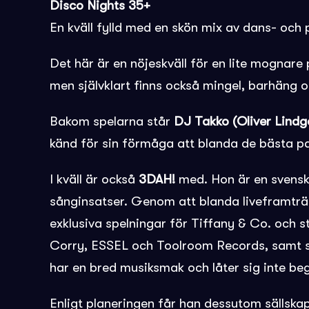
Disco Nights 35+
En kväll fylld med en skön mix av dans- och
Det här är en nöjeskväll för en lite mognare
men självklart finns också mingel, barhäng o
Bakom spelarna står
DJ Takko (Oliver Lindg
känd för sin förmåga att blanda de bästa pa
I kväll är också
3DAH!
med. Hon
är en svens
sånginsatser. Genom att blanda liveframtr
exklusiva spelningar för Tiffany & Co. och s
Corry,
ESSEL
och
Toolroom Records, samt s
har en bred musiksmak och låter sig inte beg
Enligt planeringen får han dessutom sällskap