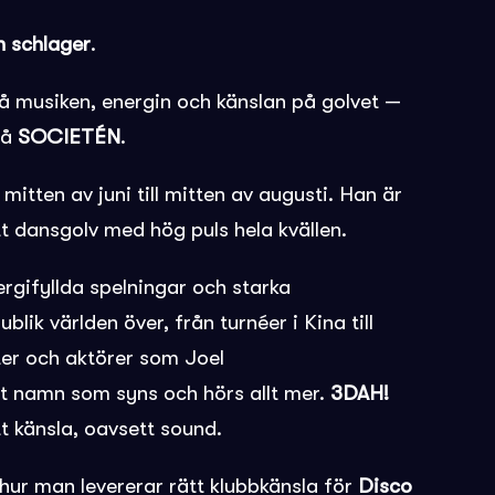
h schlager
.
 på musiken, energin och känslan på golvet —
på
SOCIETÉN
.
itten av juni till mitten av augusti. Han är
t dansgolv med hög puls hela kvällen.
rgifyllda spelningar och starka
lik världen över, från turnéer i Kina till
ster och aktörer som
Joel
tt namn som syns och hörs allt mer.
3DAH!
t känsla, oavsett sound.
 hur man levererar rätt klubbkänsla för
Disco