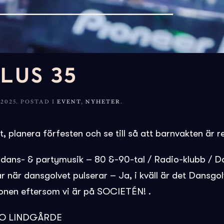
LUS 35
2025
. POSTAD I
EVENT
,
NYHETER
.
ra förfesten och se till så att barnvakten är redo f
 dans- & partymusik – 80 &-90-tal / Radio-klubb / Da
llar när dansgolvet pulserar – Ja, i kväll är det Dans
ionen eftersom vi är på SOCIETÉN! .
KO LINDGÅRDE