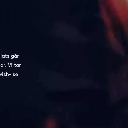
plats går
r. Vi tar
wish- se