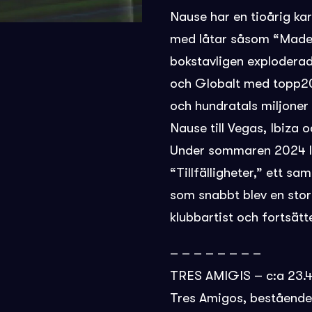
Nause har en tioårig k
med låtar såsom “Made
bokstavligen exploderad
och Globalt med topp20
och hundratals miljoner
Nause till Vegas, Ibiza 
Under sommaren 2024 lå
“Tillfälligheter,” ett 
som snabbt blev en stor 
klubbartist och fortsätt
– – – – – – – –
TRES AMIGIS – c:a 23.
Tres Amigos, bestående