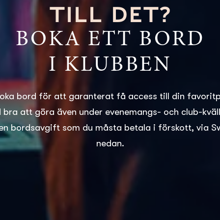
TILL DET?
BOKA ETT BORD
I KLUBBEN
boka bord för att garanterat få access till din favorit
id bra att göra även under evenemangs- och club-kvälla
en bordsavgift som du måsta betala i förskott, via S
nedan.