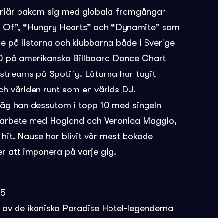
arriär bakom sig med globala framgångar
 Of”, “Hungry Hearts” och “Dynamite” som
e på listorna och klubbarna både i Sverige
 på amerikanska Billboard Dance Chart
 streams på Spotify. Låtarna har tagit
och världen runt som en världs DJ.
g han dessutom i topp 10 med singeln
samarbete med Hogland och Veronica Maggio,
hit. Nause har blivit vår mest bokade
er att imponera på varje gig.
45
 av de ikoniska Paradise Hotel-legenderna