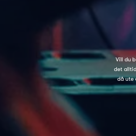
Vill du 
det allt
då ute 