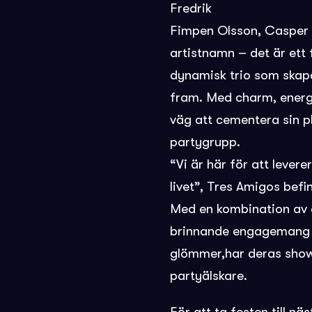
Fredrik
Fimpen Olsson, Casper W
artistnamn – det är ett
dynamisk trio som skapa
fram. Med charm, energ
väg att cementera sin p
partygrupp.
“Vi är här för att lever
livet”, Tres Amigos befin
Med en kombination av 
brinnande engagemang fö
glömmer,har deras showe
partyälskare.