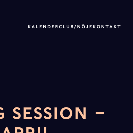
KALENDER
CLUB/NÖJE
KONTAKT
G SESSION –