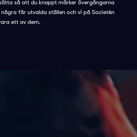
 sätta så att du knappt märker övergångarna
å några får utvalda ställen och vi på Societén
vara ett av dem.