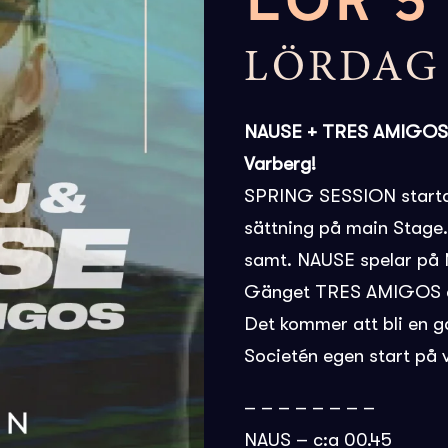
LÖR 5
LÖRDAG 
NAUSE + TRES AMIGOS +
Varberg!
SPRING SESSION starta
sättning på main Stage.
samt. NAUSE spelar på M
Gänget TRES AMIGOS dr
Det kommer att bli en g
Societén egen start på
– – – – – – – –
NAUS – c:a 00.45