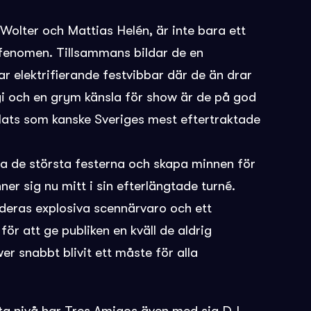
olter och Mattias Helén, är inte bara ett
 fenomen. Tillsammans bildar de en
r elektrifierande festvibbar där de än drar
i och en grym känsla för show är de på god
lats som kanske Sveriges mest eftertraktade
era de största festerna och skapa minnen för
ner sig nu mitt i sin efterlängtade turné.
deras explosiva scennärvaro och ett
r att ge publiken en kväll de aldrig
r snabbt blivit ett måste för alla