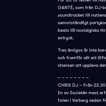
För att ta festen till n
GANTÉ, som från DJ-bås
soundtracket till natten
oemotståndligt partykon
beats till nostalgiska t
avtryck.
Tres Amigos är inte bara 
och framför allt ett löf
chansen att uppleva den
– – – – – – – –
CHRIS DJ – Från 22.30
En av Societén mest er
foten i Varberg sedan fle