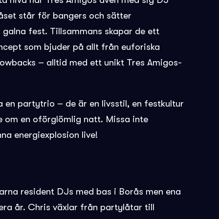
ästa nivå har Tres Amigos även med sig DJ
et står för bangers och sätter
s galna fest. Tillsammans skapar de ett
cept som bjuder på allt från euforiska
hrowbacks – alltid med ett unikt Tres Amigos-
en partytrio – de är en livsstil, en festkultur
te om en oförglömlig natt. Missa inte
na energiexplosion live!
farna resident DJs med bas i Borås men ena
ra år. Chris växlar från partylåtar till