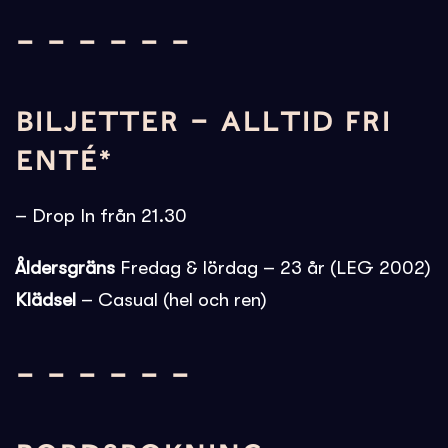
– – – – – –
BILJETTER – ALLTID FRI
ENTÉ*
– Drop In från 21.30
Åldersgräns
Fredag & lördag – 23 år (LEG 2002)
Klädsel
– Casual (hel och ren)
– – – – – –