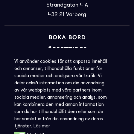
Strandgatan 4 A
432 21
Varberg
BOKA BORD
ÖPPETTIDER
BILJETTINFORMATION
Vi använder cookies för att anpassa innehåll
och annonser, tillhandahålla funktioner för
KVARGLÖMT
sociala medier och analysera vår trafik. Vi
delar också information om din användning
Societéns policy
av vår webbplats med våra partners inom
JOBBA MED OSS
sociala medier, annonsering och analys, som
kan kombinera den med annan information
INTEGRITETSPOLICY
som du har tillhandahållit dem eller som de
har samlat in från din användning av deras
AVBOKNING - REGLER
tjänster.
Läs mer