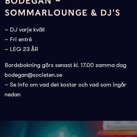
BODEGAN –
SOMMARLOUNGE & DJ’S
– DJ varje kväll
– Fri entré
– LEG 23 ÅR
Bordsbokning görs senast kl. 17.00 samma dag
bodegan@societen.se
– Se info om vad det kostar och vad som ingår
nedan