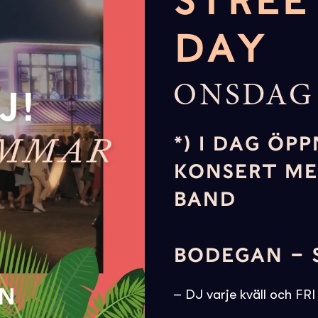
STREE
DAY
ONSDAG 
*) I DAG ÖPP
KONSERT ME
BAND
BODEGAN – 
– DJ varje kväll och FR