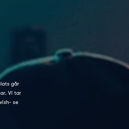
plats går
r. Vi tar
wish- se