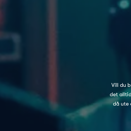
Vill du 
det allt
då ute 