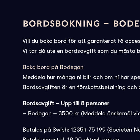
BORDSBOKNING – BOD
Vill du boka bord för att garanterat få access
Vi tar då ute en bordsavgift som du måsta be
Boka bord på Bodegan
Meddela hur många ni blir och om ni har sp
Bordsavgiften är en förskottsbetalning och 
Bordsavgift – Upp till 8 personer
– Bodegan – 3500 kr (Meddela önskemål vid
Betalas på Swish: 12354 75 199 (Societén N
Betald senast kl. 18.00 aktuell datum