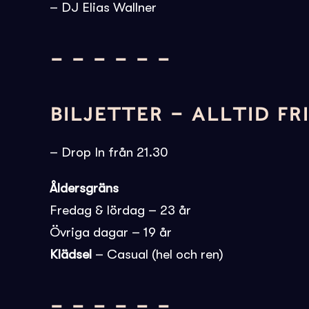
– DJ Elias Wallner
– – – – – –
BILJETTER – ALLTID FR
– Drop In från 21.30
Åldersgräns
Fredag & lördag – 23 år
Övriga dagar – 19 år
Klädsel
– Casual (hel och ren)
– – – – – –