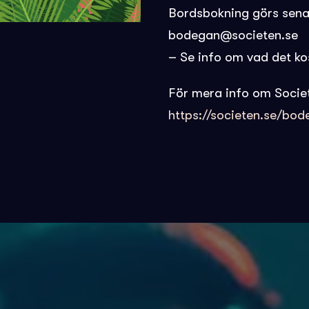
Bordsbokning görs sena
bodegan@societen.se
– Se info om vad det k
För mera info om Socie
https://societen.se/bo