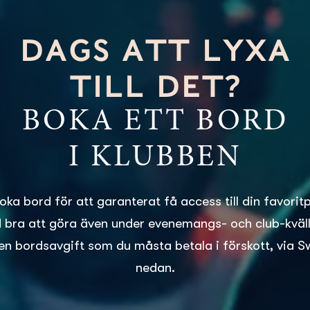
DAGS ATT LYXA
TILL DET?
BOKA ETT BORD
I KLUBBEN
boka bord för att garanterat få access till din favorit
id bra att göra även under evenemangs- och club-kvälla
en bordsavgift som du måsta betala i förskott, via S
nedan.