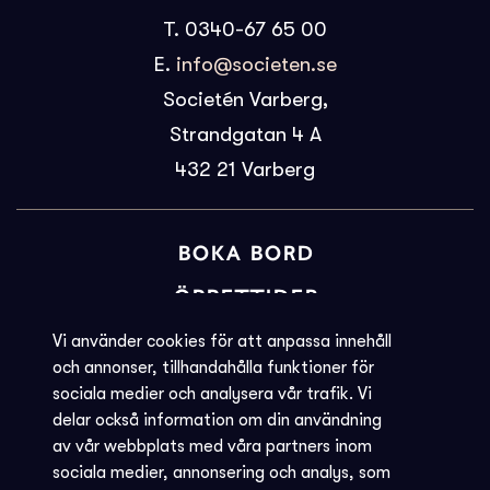
T. 0340-67 65 00
E.
info@societen.se
Societén Varberg,
Strandgatan 4 A
432 21
Varberg
BOKA BORD
ÖPPETTIDER
BILJETTINFORMATION
Vi använder cookies för att anpassa innehåll
och annonser, tillhandahålla funktioner för
KVARGLÖMT
sociala medier och analysera vår trafik. Vi
delar också information om din användning
Societéns policy
av vår webbplats med våra partners inom
JOBBA MED OSS
sociala medier, annonsering och analys, som