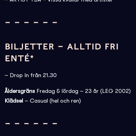
– – – – – –
BILJETTER – ALLTID FRI
ENTÉ*
– Drop In från 21.30
Åldersgräns
Fredag & lördag – 23 år (LEG 2002)
Klädsel
– Casual (hel och ren)
– – – – – –