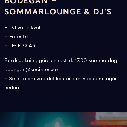
BODEGAN –
SOMMARLOUNGE & DJ’S
– DJ varje kväll
– Fri entré
– LEG 23 ÅR
Bordsbokning görs senast kl. 17.00 samma dag
bodegan@societen.se
– Se info om vad det kostar och vad som ingår
nedan