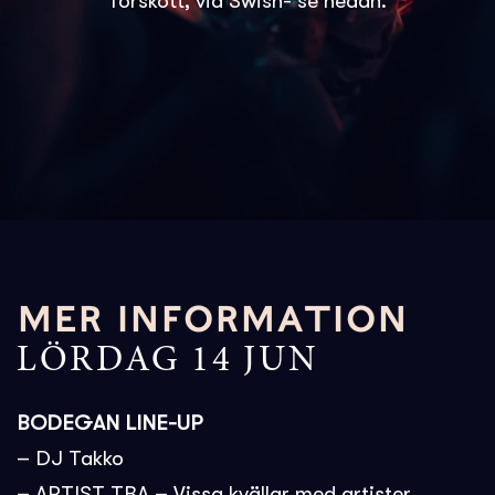
förskott, via Swish- se nedan.
MER INFORMATION
LÖRDAG 14 JUN
BODEGAN LINE-UP
– DJ Takko
– ARTIST TBA – Vissa kvällar med artister