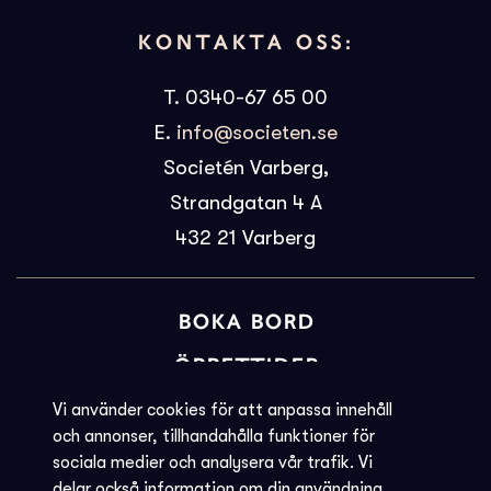
KONTAKTA OSS:
T. 0340-67 65 00
E.
info@societen.se
Societén Varberg,
Strandgatan 4 A
432 21
Varberg
BOKA BORD
ÖPPETTIDER
BILJETTINFORMATION
Vi använder cookies för att anpassa innehåll
och annonser, tillhandahålla funktioner för
KVARGLÖMT
sociala medier och analysera vår trafik. Vi
delar också information om din användning