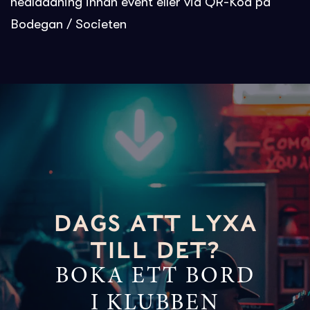
nedladdning innan event eller via QR-Kod på
Bodegan / Societen
DAGS ATT LYXA
TILL DET?
BOKA ETT BORD
I KLUBBEN