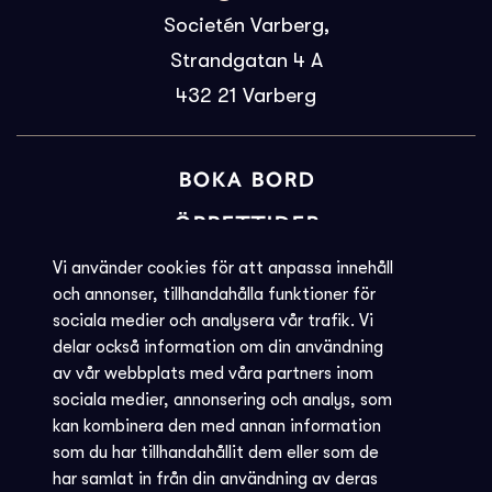
Societén Varberg,
Strandgatan 4 A
432 21
Varberg
BOKA BORD
ÖPPETTIDER
BILJETTINFORMATION
Vi använder cookies för att anpassa innehåll
och annonser, tillhandahålla funktioner för
KVARGLÖMT
sociala medier och analysera vår trafik. Vi
delar också information om din användning
Societéns policy
av vår webbplats med våra partners inom
JOBBA MED OSS
sociala medier, annonsering och analys, som
kan kombinera den med annan information
INTEGRITETSPOLICY
som du har tillhandahållit dem eller som de
har samlat in från din användning av deras
AVBOKNING - REGLER