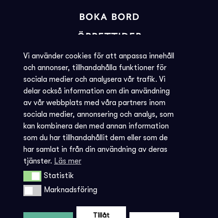
BOKA BORD
ÖPPETTIDER
BILJETTINFORMATION
Vi använder cookies för att anpassa innehåll
och annonser, tillhandahålla funktioner för
KVARGLÖMT
sociala medier och analysera vår trafik. Vi
delar också information om din användning
Societéns policy
av vår webbplats med våra partners inom
JOBBA MED OSS
sociala medier, annonsering och analys, som
kan kombinera den med annan information
INTEGRITETSPOLICY
som du har tillhandahållit dem eller som de
har samlat in från din användning av deras
AVBOKNING - REGLER
tjänster.
Läs mer
Statistik
Statistik
Marknadsföring
Marknadsföring
Tillåt