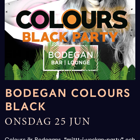
BODEGAN COLOURS
BLACK
ONSDAG 25 JUN
Colours
är Bodegans “mittt-i-veckan-party” och