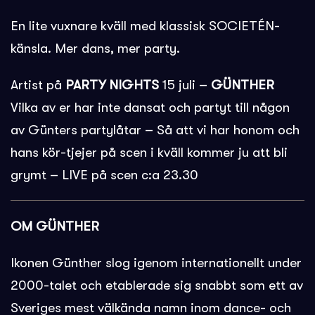
En lite vuxnare kväll med klassisk SOCIETÉN-
känsla. Mer dans, mer party.
Artist på
PARTY NIGHTS
15 juli –
GÜNTHER
Vilka av er har inte dansat och partyt till någon
av Günters partylåtar – Så att vi har honom och
hans kör-tjejer på scen i kväll kommer ju att bli
grymt – LIVE på scen c:a 23.30
OM GÜNTHER
Ikonen Günther slog igenom internationellt under
2000-talet och etablerade sig snabbt som ett av
Sveriges mest välkända namn inom dance- och