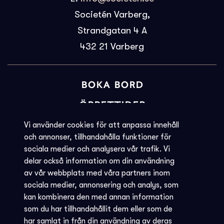
Societén Varberg,
Strandgatan 4 A
432 21
Varberg
BOKA BORD
ÖPPETTIDER
BILJETTINFORMATION
Vi använder cookies för att anpassa innehåll
och annonser, tillhandahålla funktioner för
KVARGLÖMT
sociala medier och analysera vår trafik. Vi
delar också information om din användning
Societéns policy
av vår webbplats med våra partners inom
JOBBA MED OSS
sociala medier, annonsering och analys, som
kan kombinera den med annan information
INTEGRITETSPOLICY
som du har tillhandahållit dem eller som de
har samlat in från din användning av deras
AVBOKNING - REGLER