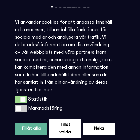
ÖPPETTIDER
BILJETTINFORMATION
Vi använder cookies för att anpassa innehåll
och annonser, tillhandahålla funktioner för
KVARGLÖMT
sociala medier och analysera vår trafik. Vi
delar också information om din användning
Societéns policy
av vår webbplats med våra partners inom
JOBBA MED OSS
sociala medier, annonsering och analys, som
kan kombinera den med annan information
INTEGRITETSPOLICY
som du har tillhandahållit dem eller som de
har samlat in från din användning av deras
AVBOKNING - REGLER
tjänster.
Läs mer
Statistik
Statistik
Marknadsföring
Marknadsföring
Tillåt
Tillåt alla
Neka
valda