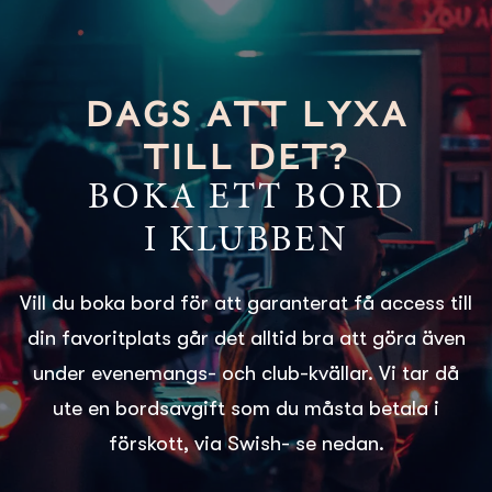
DAGS ATT LYXA
TILL DET?
BOKA ETT BORD
I KLUBBEN
Vill du boka bord för att garanterat få access till
din favoritplats går det alltid bra att göra även
under evenemangs- och club-kvällar. Vi tar då
ute en bordsavgift som du måsta betala i
förskott, via Swish- se nedan.