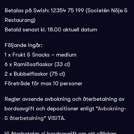
Betalas på Swish: 12354 75 199 (Societén Nöje &
Restaurang)
Betald senast kl. 18.00 aktuell datum
Följande ingår:
1 x Frukt & Snacks – medium
6 x Ramlösaflaskor (33 cl)
2 x Bubbelflaskor (75 cl)
Företräde för max 10 personer
Regler avsende avbokning och återbetalning av
bordsavgift och depositioner enligt
”Avbokning-
& återbetalning”
VISITA.
Vi återbetalar ej bordsavgift om ett sällskap