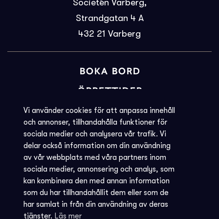
Societén Varberg,
Strandgatan 4 A
432 21
Varberg
BOKA BORD
ÖPPETTIDER
BILJETTINFORMATION
Vi använder cookies för att anpassa innehåll
och annonser, tillhandahålla funktioner för
KVARGLÖMT
sociala medier och analysera vår trafik. Vi
delar också information om din användning
Societéns policy
av vår webbplats med våra partners inom
JOBBA MED OSS
sociala medier, annonsering och analys, som
kan kombinera den med annan information
INTEGRITETSPOLICY
som du har tillhandahållit dem eller som de
har samlat in från din användning av deras
AVBOKNING - REGLER
tjänster.
Läs mer