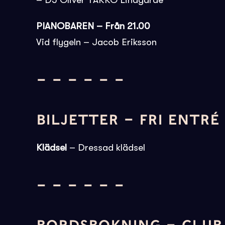
– DJ Oliver TAKKO Lindgårde
PIANOBAREN – Från 21.00
Vid flygeln – Jacob Eriksson
– – – – – –
BILJETTER – FRI ENTR
Klädsel
– Dressad klädsel
– – – – – –