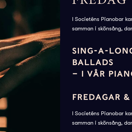
FREDAG 
I Societéns Pianobar ka
samman i skönsång, dan
SING-A-LON
BALLADS
– I VÅR PI
FREDAGAR &
I Societéns Pianobar ka
samman i skönsång, dan