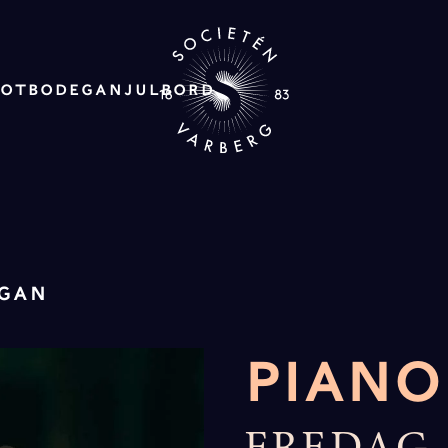
ROT
BODEGAN
JULBORD
EGAN
PIANO