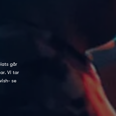
plats går
r. Vi tar
wish- se