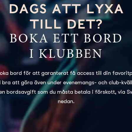
DAGS ATT LYXA
TILL DET?
BOKA ETT BORD
I KLUBBEN
boka bord för att garanterat få access till din favorit
id bra att göra även under evenemangs- och club-kvälla
en bordsavgift som du måsta betala i förskott, via S
nedan.