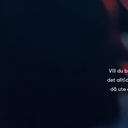
Vill du 
det allt
då ute 