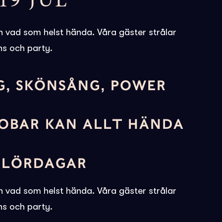
19 JUL
n vad som helst hända. Våra gäster strålar
s och party.
G, SKÖNSÅNG, POWER
ANOBAR KAN ALLT HÄNDA
 LÖRDAGAR
n vad som helst hända. Våra gäster strålar
s och party.