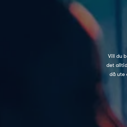
Vill du 
det allt
då ute 