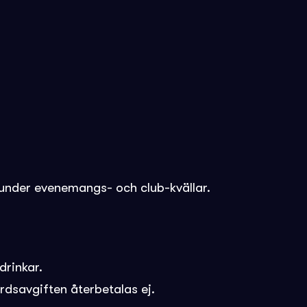
en under evenemangs- och club-kvällar.
drinkar.
rdsavgiften återbetalas ej.