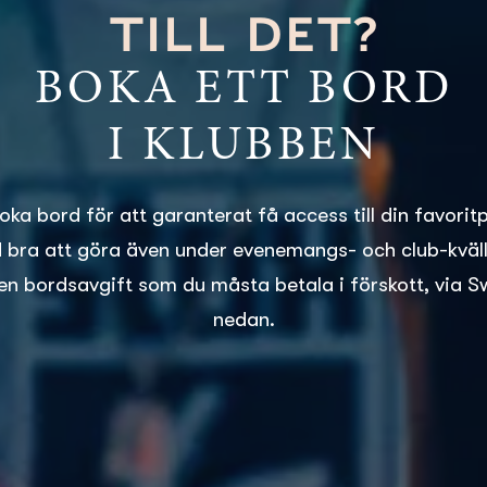
TILL DET?
BOKA ETT BORD
I KLUBBEN
boka bord för att garanterat få access till din favorit
id bra att göra även under evenemangs- och club-kvälla
en bordsavgift som du måsta betala i förskott, via S
nedan.