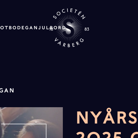
ROT
BODEGAN
JULBORD
EGAN
NYÅR