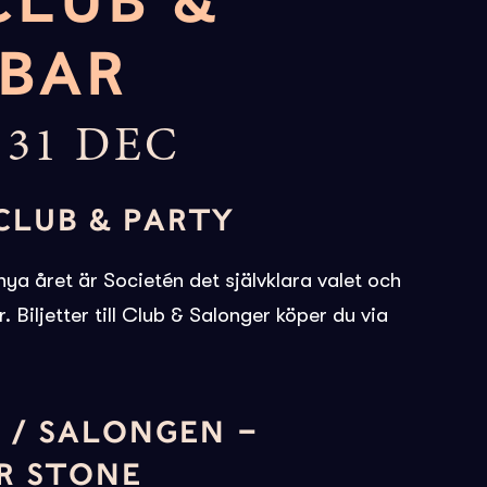
CLUB &
BAR
31 DEC
CLUB & PARTY
nya året är Societén det självklara valet och
r. Biljetter till Club & Salonger köper du via
 / SALONGEN –
R STONE