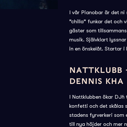
I vår Pianobar är det ni
”chilla” funkar det och v
gäster som tillsammans 
musik. Självklart lyssn
in en önskelåt. Startar i
NATTKLUBB –
DENNIS KHA
I Nattklubben ökar DJ´n 
konfetti och det skålas
stadens fyrverkeri som e
till nya höjder och mer