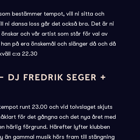
 som bestämmer tempot, vill ni sitta och
ill ni dansa loss går det också bra. Det är ni
önskar och vår artist som står för val av
ar han på era önskemål och slänger då och då
 kväll c:a 22.30
 DJ FREDRIK SEGER +
tempot runt 23.00 och vid tolvslaget skjuts
 såklart för det gångna och det nya året med
n härlig förgrund. Härefter lyfter klubben
 ny än gammal musik hörs fram till stängning