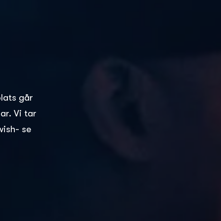
plats går
r. Vi tar
wish- se