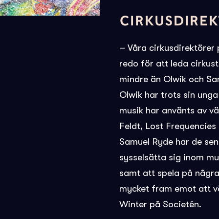
CIRKUSDIRE
– Våra cirkusdirektörer 
redo för att leda cirkus
mindre än Olwik och Sa
Olwik har trots sin unga
musik har använts av vä
Feldt, Lost Frequencies
Samuel Ryde har de senas
sysselsätta sig inom m
samt att spela på några 
mycket fram emot att v
Winter på Societén.