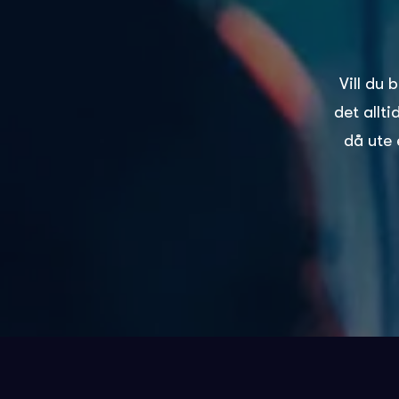
Vill du 
det allt
då ute 