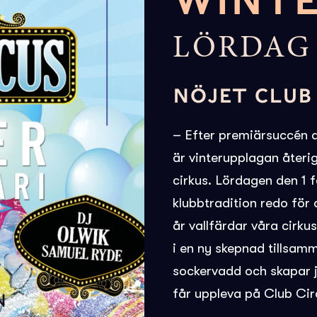
WINT
LÖRDAG 
NÖJET CLUB
– Efter premiärsuccén a
är vinterupplagan återig
cirkus. Lördagen den 1 f
klubbtradition redo för 
år vallfärdar våra cirkus
i en ny skepnad tillsam
sockervadd och skapar 
får uppleva på Club Cir