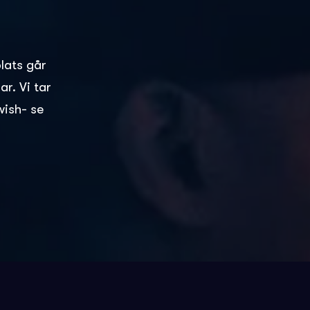
plats går
r. Vi tar
wish- se