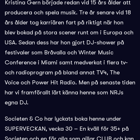
Kristina Gern började redan vid 15 års ålder att
producera och spela musik. Tre år senare vid 18
års ålder tog karriären fart på riktigt när hon
blev bokad på stora scener runt om i Europa och
USA. Sedan dess har hon gjort DJ-shower på
festivaler som Bråvalla och Winter Music
Conference i Miami samt medverkat i flera tv-
och radioprogram på bland annat TV4, The
Voice och Power Hit Radio. Men på senaste tiden
har vi framförallt lärt känna henne som NRJs
egna DJ.
Societen & Co har lyckats boka henne under
SUPERVECKAN, vecka 30 – En kväll för 35+ på
Societen och en för alla som gillar CLUB och kan