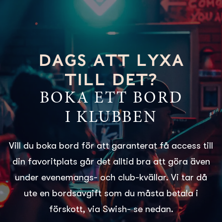
DAGS ATT LYXA
TILL DET?
BOKA ETT BORD
I KLUBBEN
Vill du boka bord för att garanterat få access till
din favoritplats går det alltid bra att göra även
under evenemangs- och club-kvällar. Vi tar då
ute en bordsavgift som du måsta betala i
förskott, via Swish- se nedan.