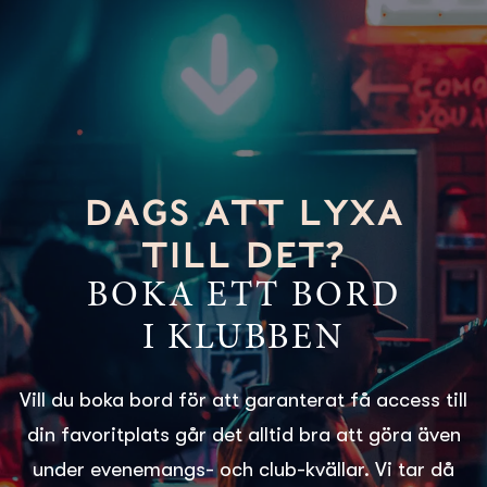
DAGS ATT LYXA
TILL DET?
BOKA ETT BORD
I KLUBBEN
Vill du boka bord för att garanterat få access till
din favoritplats går det alltid bra att göra även
under evenemangs- och club-kvällar. Vi tar då