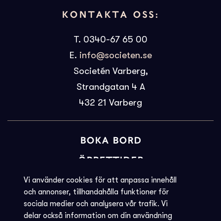
KONTAKTA OSS:
T. 0340-67 65 00
E.
info@societen.se
Societén Varberg,
Strandgatan 4 A
432 21
Varberg
BOKA BORD
ÖPPETTIDER
BILJETTINFORMATION
Vi använder cookies för att anpassa innehåll
och annonser, tillhandahålla funktioner för
KVARGLÖMT
sociala medier och analysera vår trafik. Vi
delar också information om din användning
Societéns policy